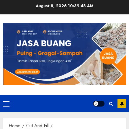
Skip
August 8, 2026
10:39:49 AM
to
content
Primary
Menu
Home
Cut And Fill