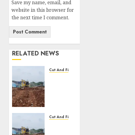
Save my name, email, and
website in this browser for
the next time I comment.
RELATED NEWS
Cut And Fill
JASA
CUT
AND
FILL
TERMURAH
DI
CIREBON
Cut And Fill
JASA
JANUARY
CUT
27, 2025