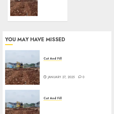
AND
0
FILL
TERMURAH
DI
TULUNGAGUNG
JANUARY
YOU MAY HAVE MISSED
27, 2025
0
Cut And Fill
JASA CUT AND FILL
TERMURAH DI CIREBON
JANUARY 27, 2025
0
Cut And Fill
JASA CUT AND FILL
TERMURAH DI TULUNGAGUNG