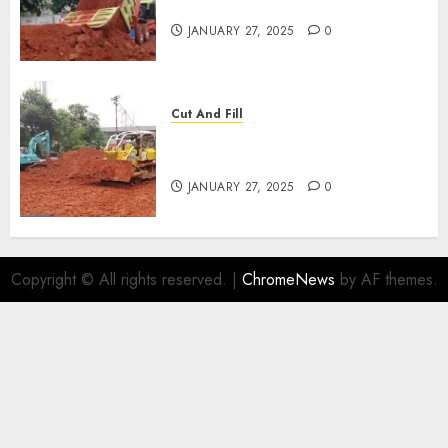
TERMURAH DI KEDIRI
JANUARY 27, 2025
0
Cut And Fill
JASA CUT AND FILL
TERMURAH DI YOGYAKARTA
JANUARY 27, 2025
0
Copyright © All rights reserved.
|
ChromeNews
by AF themes.