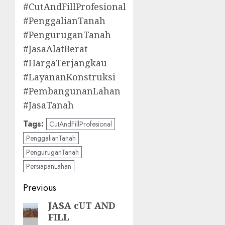
#CutAndFillProfesional
#PenggalianTanah
#PenguruganTanah
#JasaAlatBerat
#HargaTerjangkau
#LayananKonstruksi
#PembangunanLahan
#JasaTanah
Tags:
CutAndFillProfesional
PenggalianTanah
PenguruganTanah
PersiapanLahan
Post
Previous
navigation
JASA cUT AND
Previous
FILL
post: