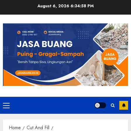
Skip
August 6, 2026
6:35:00 PM
to
content
Primary
Menu
Home
Cut And Fill