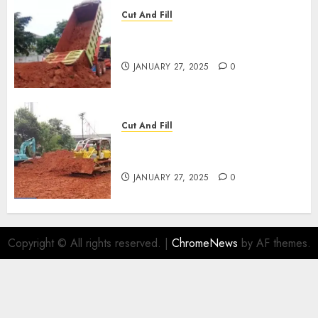
Cut And Fill
JASA CUT AND FILL
TERMURAH DI KEDIRI
JANUARY 27, 2025
0
Cut And Fill
JASA CUT AND FILL
TERMURAH DI YOGYAKARTA
JANUARY 27, 2025
0
Copyright © All rights reserved.
|
ChromeNews
by AF themes.