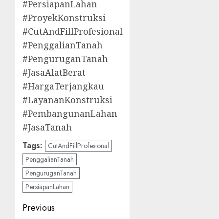
#PersiapanLahan
#ProyekKonstruksi
#CutAndFillProfesional
#PenggalianTanah
#PenguruganTanah
#JasaAlatBerat
#HargaTerjangkau
#LayananKonstruksi
#PembangunanLahan
#JasaTanah
Tags:
CutAndFillProfesional
PenggalianTanah
PenguruganTanah
PersiapanLahan
Post
Previous