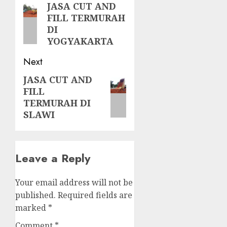
navigation
JASA CUT AND
Previous
FILL TERMURAH
post:
DI
YOGYAKARTA
Next
JASA CUT AND
Next
FILL
post:
TERMURAH DI
SLAWI
Leave a Reply
Your email address will not be
published.
Required fields are
marked
*
Comment
*