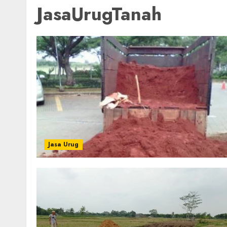
JasaUrugTanah
Jasa Urug