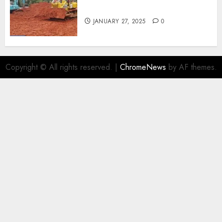
TERMURAH DI YOGYAKARTA
JANUARY 27, 2025
0
Copyright © All rights reserved.
|
ChromeNews
by AF themes.