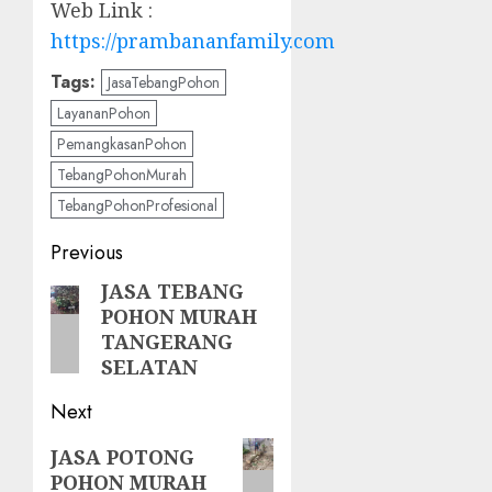
Web Link :
https://prambananfamily.com
Tags:
JasaTebangPohon
LayananPohon
PemangkasanPohon
TebangPohonMurah
TebangPohonProfesional
Post
Previous
navigation
JASA TEBANG
Previous
POHON MURAH
post:
TANGERANG
SELATAN
Next
Next
JASA POTONG
POHON MURAH
post: