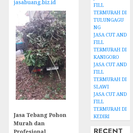
jasabuang.biz.id
FILL
TERMURAH DI
TULUNGAGU
NG
JASA CUT AND
FILL
TERMURAH DI
KANIGORO
JASA CUT AND
FILL
TERMURAH DI
SLAWI
JASA CUT AND
FILL
TERMURAH DI
Jasa Tebang Pohon
KEDIRI
Murah dan
RECENT
Profesional