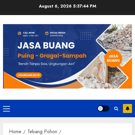
Skip
August 6, 2026
5:37:45 PM
to
content
Primary
Menu
Home
Tebang Pohon