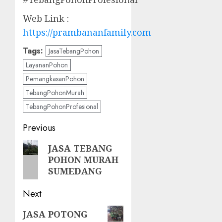
Web Link :
https://prambananfamily.com
Tags:
JasaTebangPohon
LayananPohon
PemangkasanPohon
TebangPohonMurah
TebangPohonProfesional
Post
Previous
navigation
Previous
JASA TEBANG
POHON MURAH
post:
SUMEDANG
Next
Next
JASA POTONG