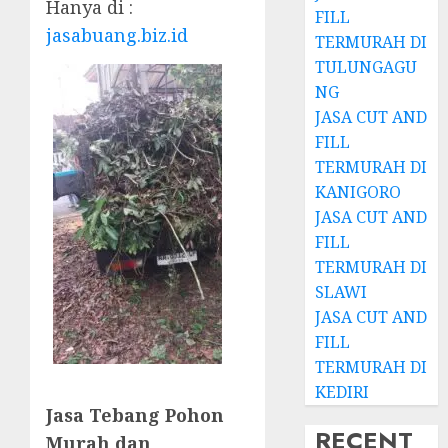
Hanya di :
FILL
jasabuang.biz.id
TERMURAH DI
TULUNGAGU
NG
JASA CUT AND
FILL
TERMURAH DI
KANIGORO
JASA CUT AND
FILL
TERMURAH DI
SLAWI
JASA CUT AND
FILL
TERMURAH DI
KEDIRI
Jasa Tebang Pohon
RECENT
Murah dan