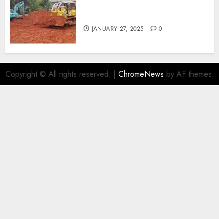
JASA CUT AND FILL
TERMURAH DI YOGYAKARTA
JANUARY 27, 2025
0
Copyright © All rights reserved.
|
ChromeNews
by AF themes.