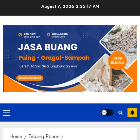
Skip
August 7, 2026
2:35:18 PM
to
content
Primary
Menu
Home
Tebang Pohon