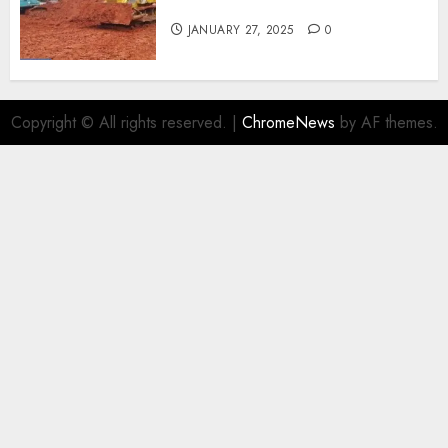
TERMURAH DI YOGYAKARTA
JANUARY 27, 2025
0
Copyright © All rights reserved.
|
ChromeNews
by AF themes.