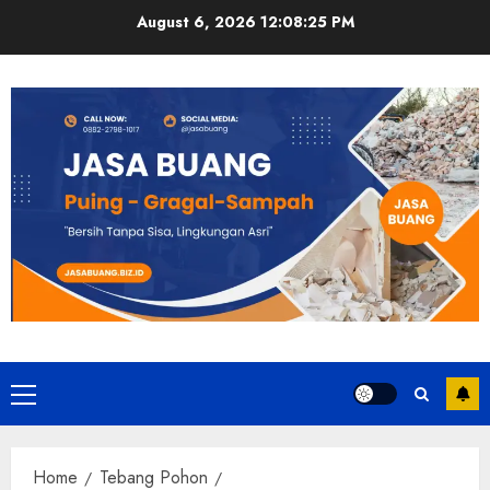
Skip
August 6, 2026
12:08:26 PM
to
content
Primary
Menu
Home
Tebang Pohon