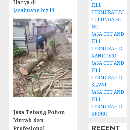
Hanya di :
FILL
jasabuang.biz.id
TERMURAH DI
TULUNGAGU
NG
JASA CUT AND
FILL
TERMURAH DI
KANIGORO
JASA CUT AND
FILL
TERMURAH DI
SLAWI
JASA CUT AND
FILL
TERMURAH DI
Jasa Tebang Pohon
KEDIRI
Murah dan
RECENT
Profesional