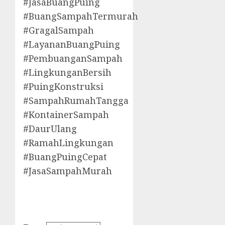
#JasaBuangPuing
#BuangSampahTermurah
#GragalSampah
#LayananBuangPuing
#PembuanganSampah
#LingkunganBersih
#PuingKonstruksi
#SampahRumahTangga
#KontainerSampah
#DaurUlang
#RamahLingkungan
#BuangPuingCepat
#JasaSampahMurah