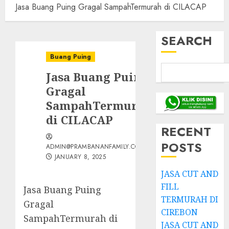
Jasa Buang Puing Gragal SampahTermurah di CILACAP
SEARCH
Buang Puing
Jasa Buang Puing
Gragal
SampahTermurah
di CILACAP
RECENT
POSTS
ADMIN@PRAMBANANFAMILY.COM
JANUARY 8, 2025
JASA CUT AND
FILL
Jasa Buang Puing
TERMURAH DI
Gragal
CIREBON
SampahTermurah di
JASA CUT AND