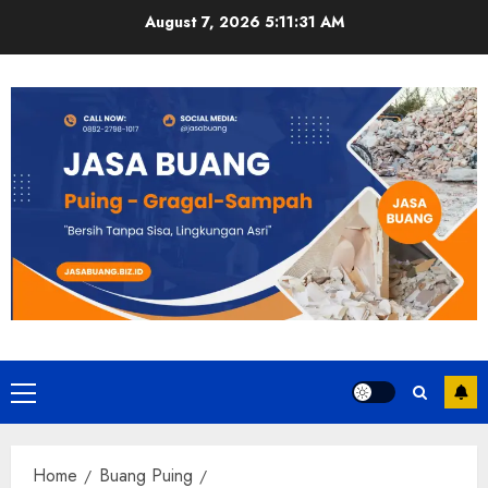
Skip
August 7, 2026
5:11:32 AM
to
content
Primary
Menu
Home
Buang Puing