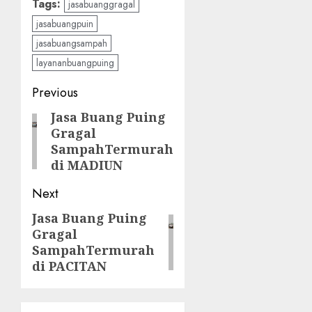
Tags:
jasabuanggragal
jasabuangpuin
jasabuangsampah
layananbuangpuing
Post
Previous
navigation
Jasa Buang Puing
Previous
Gragal
post:
SampahTermurah
di MADIUN
Next
Jasa Buang Puing
Next
Gragal
post:
SampahTermurah
di PACITAN