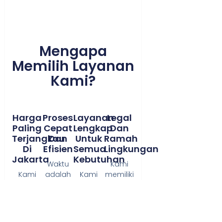
Mengapa
Memilih Layanan
Kami?
Harga
Proses
Layanan
Legal
Paling
Cepat
Lengkap
Dan
Terjangkau
Dan
Untuk
Ramah
Di
Efisien
Semua
Lingkungan
Jakarta
Kebutuhan
Waktu
Kami
Kami
adalah
Kami
memiliki
berkomitmen
uang.
tidak
izin dan
untuk
Tim
hanya
membuang
memberikan
kami
mengangkut
puing di
penawaran
yang
puing.
tempat