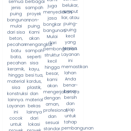
berbagai
semua
belukar,
juga
sampah
jenis
rumput
menyediakan
proyek
puing
liar, atau
jasa
non-
bangunan,
puing-
bongkar
puing.
mulai
puing
bangunan.
Kami
dari sisa
kecil
Mulai
akan
beton,
yang
dari
mengangkut
pecahan
tersisa.
pembongkaran
sampah
batu
Layanan
struktur
seperti
bata,
ini
kecil
sisa
pecahan
memastikan
hingga
kayu,
keramik,
lahan
besar,
besi tua,
hingga
Anda
kami
kardus,
material
benar-
akan
plastik,
sisa
benar
mengerjakannya
dan
konstruksi
bersih
dengan
material
lainnya.
dan
aman,
bekas
Layanan
siap
profesional,
lainnya
ini
untuk
dan
dari
cocok
tahap
sesuai
lokasi
untuk
pembangunan
standar.
proyek
proyek