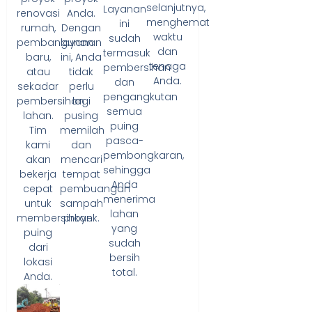
selanjutnya,
Layanan
Anda.
renovasi
menghemat
ini
Dengan
rumah,
waktu
sudah
layanan
pembangunan
dan
termasuk
ini, Anda
baru,
tenaga
pembersihan
tidak
atau
Anda.
dan
perlu
sekadar
pengangkutan
lagi
pembersihan
semua
pusing
lahan.
puing
memilah
Tim
pasca-
dan
kami
pembongkaran,
mencari
akan
sehingga
tempat
bekerja
Anda
pembuangan
cepat
menerima
sampah
untuk
lahan
proyek.
membersihkan
yang
puing
sudah
dari
bersih
lokasi
total.
Anda.