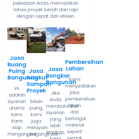
pekerjaan Anda, memastikan
lokasi proyek bersih dan rapi
dengan cepat dan efisien.
Jasa
Pembersihan
Buang
Lahan
Jasa
Jasa
Puing
Bongkar
Angkut
Bangunan
Kami
Bangunan
Sampah
menyediakan
Ini
Proyek
jasa
Jika
adalah
pembersihan
Anda
Selain
layanan
lahan
membutuhkan
puing,
utama
dari
layanan
kami
kami.
berbagai
yang
juga
Kami
material
lebih
melayani
siap
seperti
lengkap,
pengangkutan
mengangkut
semak
kami